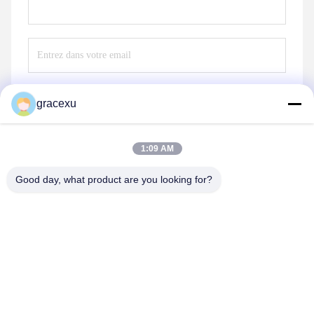
gracexu
Envoyez
1:09 AM
Good day, what product are you looking for?
Jintang Bestway Technology Co., Ltd.
gracexu119@163.com
86-028-67834796
1# bâtiment 18,24# rue Jinle, zone industrielle intensive