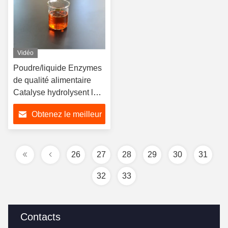
Vidéo
Poudre/liquide Enzymes
de qualité alimentaire
Catalyse hydrolysent le
peroxyde d'hydrogène
Obtenez le meilleur
prix
26
27
28
29
30
31
32
33
Contacts