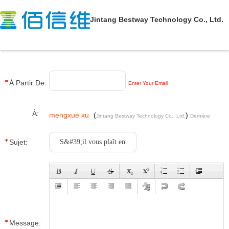
Jintang Bestway Technology Co., Ltd.
À Partir De:
Enter Your Email
À:
mengxue xu
(
)
Jintang Bestway Technology Co., Ltd.
Dernière
connexion : 6 heures 58 minuts Il ya
Sujet:
Message: