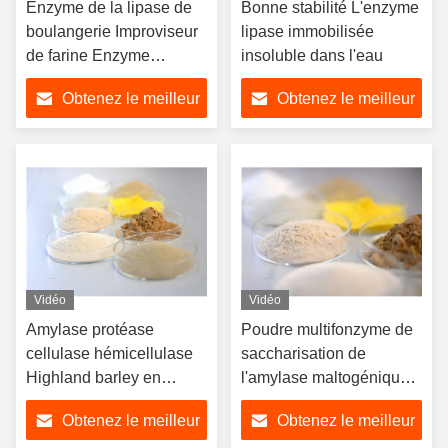
Enzyme de la lipase de
Bonne stabilité L'enzyme
boulangerie Improviseur
lipase immobilisée
de farine Enzyme
insoluble dans l'eau
alimentaire en poudre /
Obtenez le meilleur
Obtenez le meilleur
liquide
prix
prix
Vidéo
Vidéo
Amylase protéase
Poudre multifonzyme de
cellulase hémicellulase
saccharisation de
Highland barley en
l'amylase maltogénique
poudre spécialisée multi-
10000U/g
Obtenez le meilleur
Obtenez le meilleur
enzymes