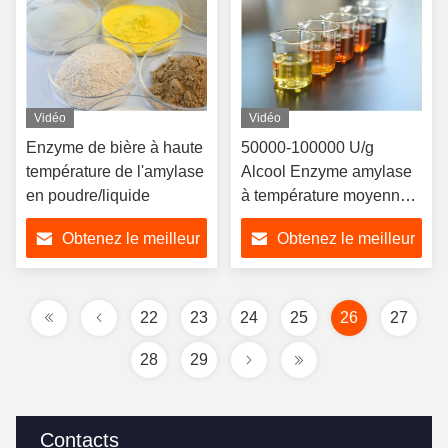
Vidéo
Vidéo
Enzyme de bière à haute
50000-100000 U/g
température de l'amylase
Alcool Enzyme amylase
en poudre/liquide
à température moyenne
avec bonne solubilité
Obtenez le meilleur
Obtenez le meilleur
prix
prix
22
23
24
25
26
27
28
29
Contacts