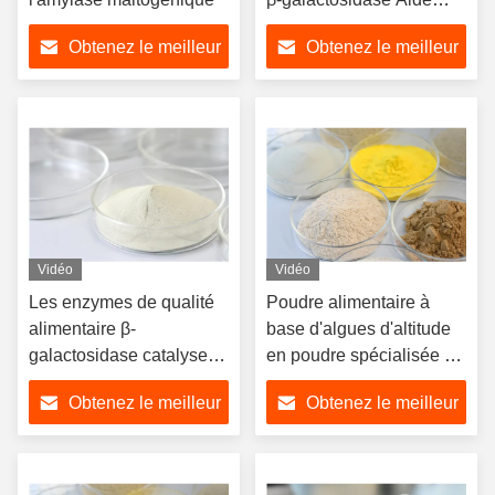
digestive utilisée pour la
Obtenez le meilleur
Obtenez le meilleur
production
d'oligogalactose
prix
prix
Vidéo
Vidéo
Les enzymes de qualité
Poudre alimentaire à
alimentaire β-
base d'algues d'altitude
galactosidase catalysent
en poudre spécialisée à
la dégradation du lactose
plusieurs enzymes
Obtenez le meilleur
Obtenez le meilleur
prix
prix