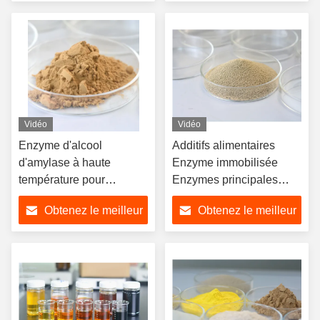
prix
prix
Vidéo
Vidéo
Enzyme d'alcool
Additifs alimentaires
d'amylase à haute
Enzyme immobilisée
température pour
Enzymes principales
l'industrie du sucre
4000U/g
Obtenez le meilleur
Obtenez le meilleur
d'amidon de MSG
prix
prix