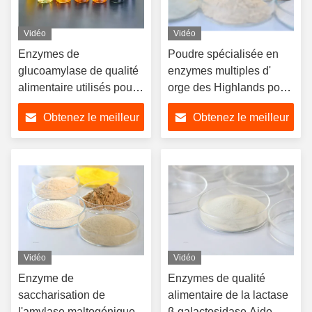
Vidéo
Vidéo
Enzymes de
Poudre spécialisée en
glucoamylase de qualité
enzymes multiples d'
alimentaire utilisés pour
orge des Highlands pour
produire de la glucose,
améliorer l' arôme du
Obtenez le meilleur
Obtenez le meilleur
du caramel et de la
produit
dextrine
prix
prix
Vidéo
Vidéo
Enzyme de
Enzymes de qualité
saccharisation de
alimentaire de la lactase
l'amylase maltogénique
β-galactosidase Aide