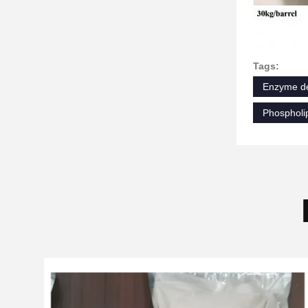
Tags:
Enzyme de
Phospholi