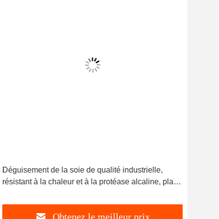
Déguisement de la soie de qualité industrielle,
Tech
résistant à la chaleur et à la protéase alcaline, plage
par 
de température 30C-65C pour les applications
sto
industrielles
Obtenez le meilleur prix