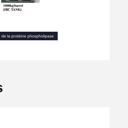
 de la protéine phospholipase
s