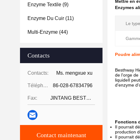
Mettre en 
Enzyme Textile
(9)
Enzymes al
Enzyme Du Cuir
(11)
Le type
Multi-Enzyme
(44)
Gamme
Contacts
Poudre alim
Besthway Hig
Contacts:
Ms. mengxue xu
de l'orge de
liquideIl peu
d'enzyme d'o
Téléphone:
86-028-67834796
Fax:
JINTANG BESTWAY TECHNOLOGY CO
Fonctions 
Il pourrait d
production d
Contact maintenant
Il pourrait 