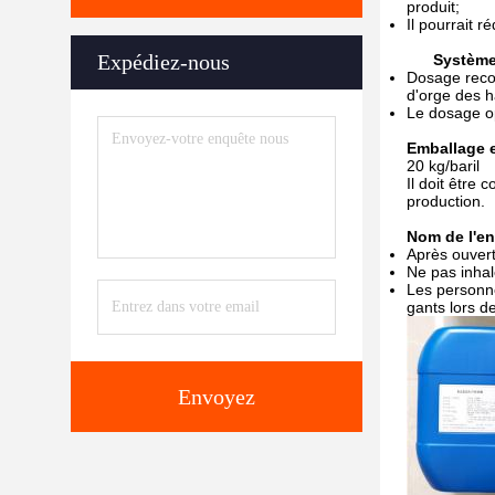
produit;
Il pourrait 
Expédiez-nous
Systèm
Dosage recom
d'orge des h
Le dosage op
Emballage 
20 kg/baril
Il doit être
production.
Nom de l'en
Après ouvert
Ne pas inhal
Les personne
gants lors d
Envoyez