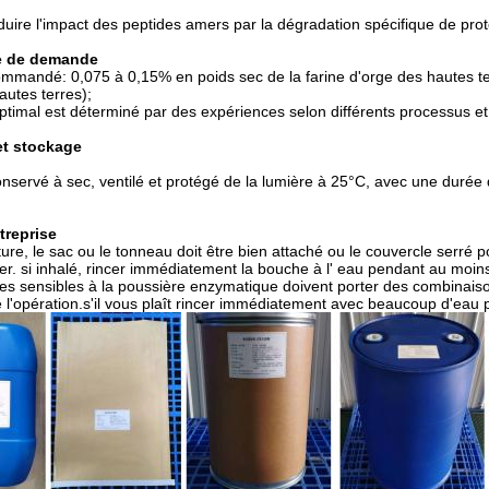
réduire l'impact des peptides amers par la dégradation spécifique de pro
e de demande
mandé: 0,075 à 0,15% en poids sec de la farine d'orge des hautes terr
autes terres);
timal est déterminé par des expériences selon différents processus et
et stockage
 conservé à sec, ventilé et protégé de la lumière à 25°C, avec une duré
treprise
ure, le sac ou le tonneau doit être bien attaché ou le couvercle serré po
er. si inhalé, rincer immédiatement la bouche à l' eau pendant au moin
s sensibles à la poussière enzymatique doivent porter des combinais
e l'opération.s'il vous plaît rincer immédiatement avec beaucoup d'ea