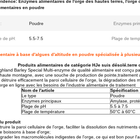
évidence:
Enzymes alimentaires de l'orge des hautes terres
,
l'orge
imentaires en poudre
:
Poudre
Enzymes prin
 de pH:
5.5-7.5
Plage de temp
entaire à base d'algues d'altitude en poudre spécialisée à plusi
Produits alimentaires de catégorie H
Je suis désolé.
terre
hland Barley Special Multi-enzyme de qualité alimentaire est conçu pa
 haute montagne, avec une souche de production de pointe,traitement a
t détruire efficacement la paroi cellulaire de l'orge, la dégradation des
rge en ligne avec les besoins de l'industrie alimentaire de traitement
Nom de l'article
Spécification
Le type
Poudre
Enzymes principaux
Amylase, proté
Plage de pH
5.5 à 7.5
Plage de température
50°C à 60°C
du produit
étruire la paroi cellulaire de l'orge, faciliter la dissolution des nutriments
e boissons à base d'orge;
dégrader les macromolécules indigestes de l'orge, ce qui est bon pour l'