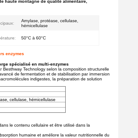
 de haute montagne de qualité alimentaire
,
Amylase, protéase, cellulase,
cipaux:
hémicellulase
érature:
50°C à 60°C
eurs enzymes
 orge spécialisé en multi-enzymes
r Besthway Technology selon la composition structurelle
vancé de fermentation et de stabilisation par immersion
 macromolécules indigestes, la préparation de solution
ase, cellulase, hémicellulase
 dans le contenu cellulaire et être utilisé dans la
absorption humaine et améliore la valeur nutritionnelle du