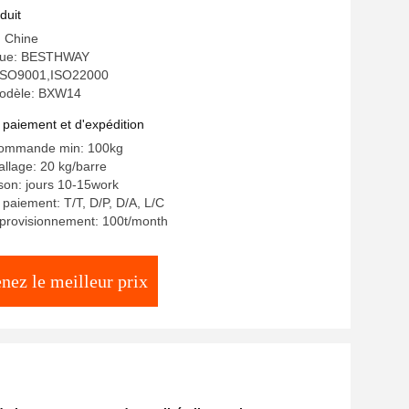
duit
: Chine
que: BESTHWAY
: ISO9001,ISO22000
odèle: BXW14
 paiement et d'expédition
commande min: 100kg
allage: 20 kg/barre
ison: jours 10-15work
 paiement: T/T, D/P, D/A, L/C
pprovisionnement: 100t/month
nez le meilleur prix