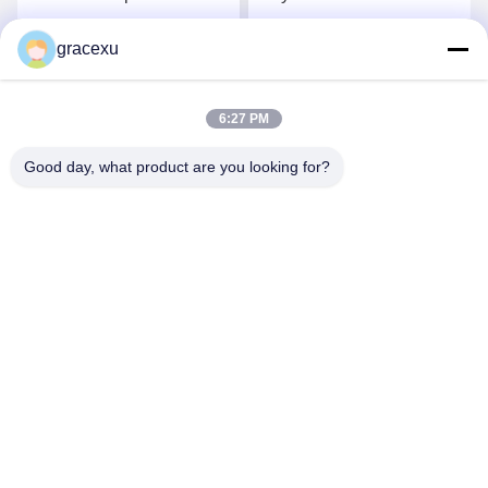
tannase Les tanins
température utilisée dans
améliorent la solubilité au
la cuisson de la bière
gracexu
Obtenez le meilleur prix
Obtenez le meilleur prix
froid du jus
alcoolisée
6:27 PM
Good day, what product are you looking for?
Jintang Bestway Technology Co., Ltd.
gracexu119@163.com
86-028-67834796
1# bâtiment 18,24# rue Jinle, zone industrielle intensive
de Chengdu-Aba, zone de développement, Jintang,
Chengdu, Sichuan, Chine