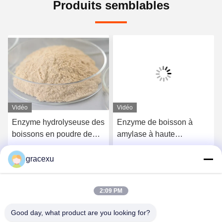
Produits semblables
Vidéo
Vidéo
Enzyme hydrolyseuse des
Enzyme de boisson à
boissons en poudre de
amylase à haute
tannase Les tanins
température utilisée dans
améliorent la solubilité au
la cuisson de la bière
gracexu
Obtenez le meilleur prix
Obtenez le meilleur prix
froid du jus
alcoolisée
2:09 PM
Good day, what product are you looking for?