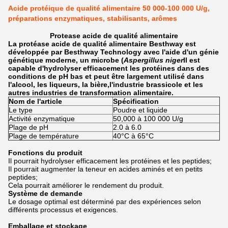
Acide protéique de qualité alimentaire 50 000-100 000 U/g,
préparations enzymatiques, stabilisants, arômes
Protease acide de qualité alimentaire
La protéase acide de qualité alimentaire Besthway est
développée par Besthway Technology avec l'aide d'un génie
génétique moderne, un microbe (
Aspergillus niger
Il est
capable d'hydrolyser efficacement les protéines dans des
conditions de pH bas et peut être largement utilisé dans
l'alcool, les liqueurs, la bière,l'industrie brassicole et les
autres industries de transformation alimentaire.
Nom de l'article
Spécification
Le type
Poudre et liquide
Activité enzymatique
50,000 à 100 000 U/g
Plage de pH
2.0 à 6.0
Plage de température
40°C à 65°C
Fonctions du produit
Il pourrait hydrolyser efficacement les protéines et les peptides;
Il pourrait augmenter la teneur en acides aminés et en petits
peptides;
Cela pourrait améliorer le rendement du produit.
Système de demande
Le dosage optimal est déterminé par des expériences selon
différents processus et exigences.
Emballage et stockage