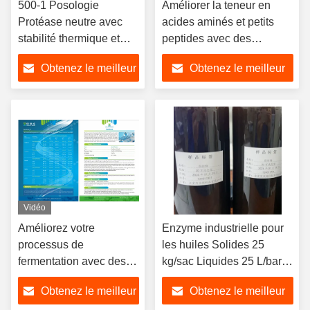
500-1 Posologie
Améliorer la teneur en
Protéase neutre avec
acides aminés et petits
stabilité thermique et
peptides avec des
posologie
enzymes dans la plage de
Obtenez le meilleur
Obtenez le meilleur
recommandée
température 25C-65C
prix
prix
Vidéo
Améliorez votre
Enzyme industrielle pour
processus de
les huiles Solides 25
fermentation avec des
kg/sac Liquides 25 L/baril
enzymes spécifiques à
PH 6.0-9.0 Amélioration
Obtenez le meilleur
Obtenez le meilleur
l'industrie issues de
de l'efficacité et de la