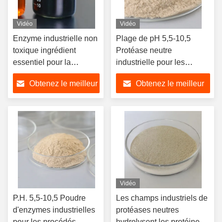
Vidéo
Vidéo
Enzyme industrielle non
Plage de pH 5,5-10,5
toxique ingrédient
Protéase neutre
essentiel pour la
industrielle pour les
production industrielle
applications de qualité
Obtenez le meilleur
Obtenez le meilleur
industrielle
prix
prix
Vidéo
P.H. 5,5-10,5 Poudre
Les champs industriels de
d'enzymes industrielles
protéases neutres
pour les procédés
hydrolysent les protéines