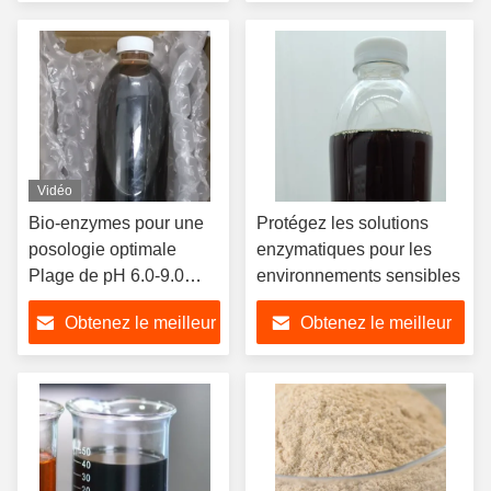
micro-organismes
production pétrolière
prix
prix
Vidéo
Bio-enzymes pour une
Protégez les solutions
posologie optimale
enzymatiques pour les
Plage de pH 6.0-9.0
environnements sensibles
Selon les différents
Obtenez le meilleur
Obtenez le meilleur
processus et exigences
prix
prix