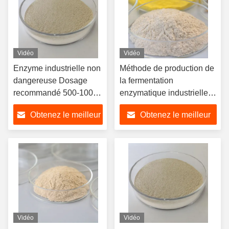
Vidéo
Vidéo
Enzyme industrielle non
Méthode de production de
dangereuse Dosage
la fermentation
recommandé 500-1000
enzymatique industrielle
Activité enzymatique
en poudre / liquide
Obtenez le meilleur
Obtenez le meilleur
1000-2000
prix
prix
Vidéo
Vidéo