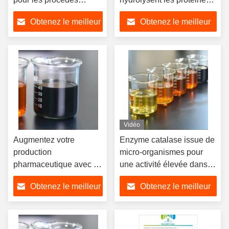
industriels
et les peptides
Obtenez le meilleur
Obtenez le meilleur
prix
prix
Vidéo
Augmentez votre
Enzyme catalase issue de
production
micro-organismes pour
pharmaceutique avec la
une activité élevée dans
poudre d'enzyme
les industries
Obtenez le meilleur
Obtenez le meilleur
industrielle PH 5.5-11.5
prix
prix