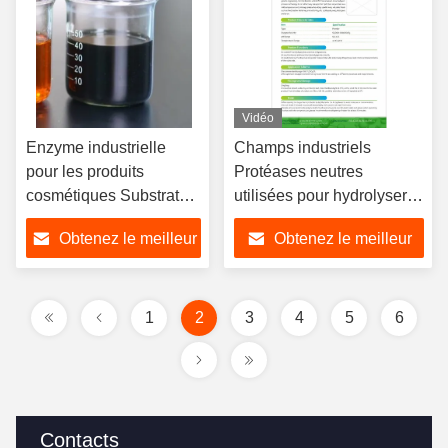
Vidéo
Enzyme industrielle
Champs industriels
pour les produits
Protéases neutres
cosmétiques Substrate
utilisées pour hydrolyser
large Spécificité
les protéines et peptides
Obtenez le meilleur
Obtenez le meilleur
Classification Grade
industriel
prix
prix
1
2
3
4
5
6
Contacts