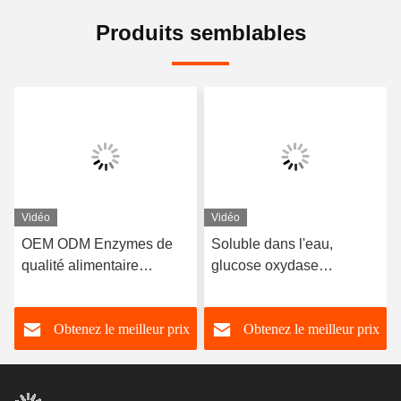
Produits semblables
Vidéo
Vidéo
OEM ODM Enzymes de
Soluble dans l'eau,
qualité alimentaire
glucose oxydase
Catalase Improvisateur de
enzymes, anti
farine Agent de
brunissement
Obtenez le meilleur prix
Obtenez le meilleur prix
relâchement