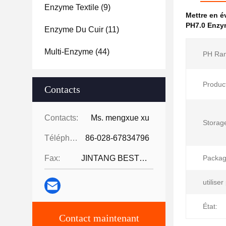
Enzyme Textile
(9)
Mettre en 
PH7.0 Enzym
Enzyme Du Cuir
(11)
Multi-Enzyme
(44)
PH Ran
Produc
Contacts
Contacts:
Ms. mengxue xu
Storag
Téléphone:
86-028-67834796
Fax:
JINTANG BESTWAY TECHNOLOGY CO
Packag
utiliser
État:
Contact maintenant