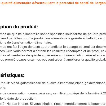
qualité alimentaire déverrouillant le potentiel de santé de l'organ
ption du produit:
es de qualité alimentaire sont disponibles sous forme de poudre prati
s rend parfaites pour la production alimentaire à grande échelle.0, ce qui
tions de transformation alimentaire.
es ont fait l'objet de tests approfondis et le dosage optimal est déte
ces.Cela vous permet d'obtenir les résultats escomptés et de produire d
es alimentaires de qualité supérieure sont une solution sûre et efficac
res premières.nos enzymes peuvent aider à améliorer la qualité globale
éristiques:
oduit: Alpha-galactosidase de qualité alimentaire,Alpha-galactosidas
udre
s de conservation: conservé à sec, ventilé et protégé de la lumière à
e la date de production.
2: Ne pas inhaler. Si vous inhalez, rincer immédiatement la bouche à