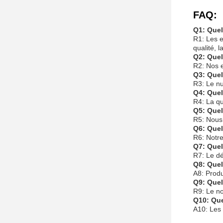
FAQ:
Q1: Quel
R1: Les e
qualité, l
Q2: Quel
R2: Nos e
Q3: Quel
R3: Le n
Q4: Quel
R4: La q
Q5: Quel
R5: Nous
Q6: Quel
R6: Notr
Q7: Quel
R7: Le dé
Q8: Quel
A8: Produi
Q9: Que
R9: Le 
Q10: Que
A10: Les