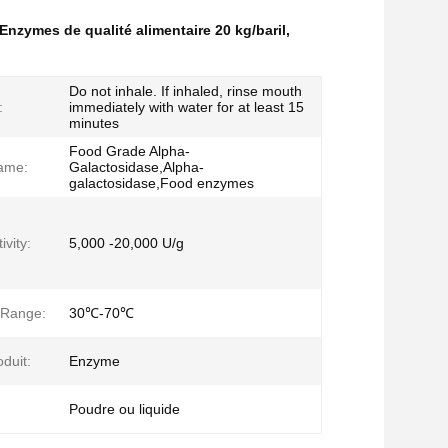
Enzymes de qualité alimentaire 20 kg/baril
,
Do not inhale. If inhaled, rinse mouth
:
immediately with water for at least 15
minutes
Food Grade Alpha-
ame:
Galactosidase,Alpha-
galactosidase,Food enzymes
vity:
5,000 -20,000 U/g
 Range:
30℃-70℃
duit:
Enzyme
Poudre ou liquide