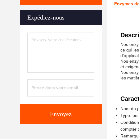
Enzymes de 
Expédiez-nous
Descri
Nos enzym
ce qui le
d'applica
Nos enzym
et exigen
Nos enzym
les matiè
Caract
Nom du pr
Envoyez
Type: po
Condition
compter d
Remarque 