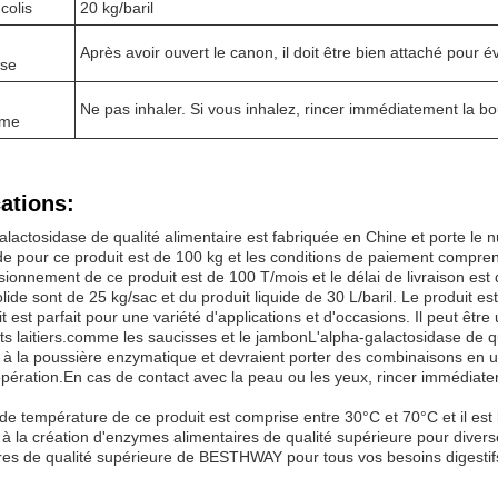
 colis
20 kg/baril
Après avoir ouvert le canon, il doit être bien attaché pour év
ise
Ne pas inhaler. Si vous inhalez, rincer immédiatement la b
sme
ations:
alactosidase de qualité alimentaire est fabriquée en Chine et porte 
pour ce produit est de 100 kg et les conditions de paiement comprenn
sionnement de ce produit est de 100 T/mois et le délai de livraison es
olide sont de 25 kg/sac et du produit liquide de 30 L/baril. Le produit e
t est parfait pour une variété d'applications et d'occasions. Il peut être 
ts laitiers.comme les saucisses et le jambonL'alpha-galactosidase de qu
 à la poussière enzymatique et devraient porter des combinaisons en 
'opération.En cas de contact avec la peau ou les yeux, rincer immédi
de température de ce produit est comprise entre 30°C et 70°C et il est 
à la création d'enzymes alimentaires de qualité supérieure pour diver
res de qualité supérieure de BESTHWAY pour tous vos besoins digestif