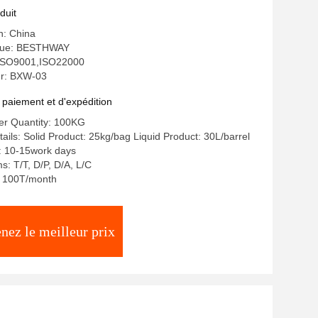
-7.0
duit
n: China
que: BESTHWAY
: ISO9001,ISO22000
r: BXW-03
 paiement et d'expédition
r Quantity: 100KG
ails: Solid Product: 25kg/bag Liquid Product: 30L/barrel
: 10-15work days
: T/T, D/P, D/A, L/C
y: 100T/month
nez le meilleur prix