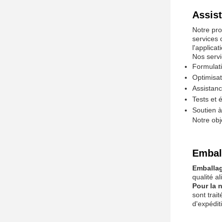
Assist
Notre pro
services 
l'applica
Nos servi
Formulat
Optimisat
Assistanc
Tests et 
Soutien à
Notre obj
Emball
Emballag
qualité a
Pour la 
sont trai
d'expédit