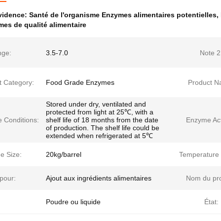
évidence:
Santé de l'organisme Enzymes alimentaires potentielles
,
es de qualité alimentaire
ge:
3.5-7.0
Note 2
t Category:
Food Grade Enzymes
Product N
Stored under dry, ventilated and
protected from light at 25℃, with a
e Conditions:
shelf life of 18 months from the date
Enzyme Acti
of production. The shelf life could be
extended when refrigerated at 5℃
e Size:
20kg/barrel
Temperature
 pour:
Ajout aux ingrédients alimentaires
Nom du pro
Poudre ou liquide
État: