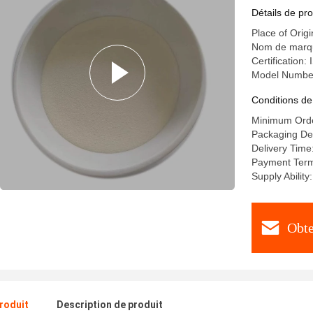
de pH 3,5
Détails de pro
Place of Origi
Nom de mar
Certification
Model Numbe
Conditions de
Minimum Orde
Packaging Det
Delivery Time
Payment Terms
Supply Abilit
Obte
produit
Description de produit