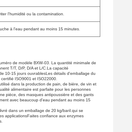
iter l'humidité ou la contamination.
ouche à l'eau pendant au moins 15 minutes.
le numéro de modèle BXW-03. La quantité minimale de
ent T/T, D/P, D/A et L/C.La capacité
t de 10-15 jours ouvrablesLes détails d'emballage du
st certifié ISO9001 et ISO22000.
utilisé dans la production de pain, de bière, de vin et
alité alimentaire est parfaite pour les personnes
une pièce, des masques antipoussière et des gants
atement avec beaucoup d'eau pendant au moins 15
livré dans un emballage de 20 kg/baril.qui se
ses applicationsFaites confiance aux enzymes
s.