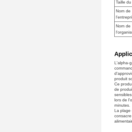
Taille du
Nom de
l'entrepr
Nom de
l'organi
Applic
L'alpha-g
commande 
d'approvi
produit s
Ce produi
de produi
sensibles
lors de l
minutes.
La plage 
consacre 
alimentai