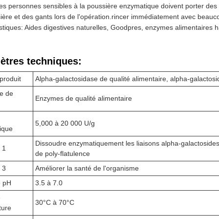
Les personnes sensibles à la poussière enzymatique doivent porter de
ière et des gants lors de l'opération.rincer immédiatement avec beau
stiques: Aides digestives naturelles, Goodpres, enzymes alimentaires
ètres techniques:
produit
Alpha-galactosidase de qualité alimentaire, alpha-galactos
e de
Enzymes de qualité alimentaire
5,000 à 20 000 U/g
ique
Dissoudre enzymatiquement les liaisons alpha-galactosides 
 1
de poly-flatulence
 3
Améliorer la santé de l'organisme
e pH
3.5 à 7.0
e
30°C à 70°C
ture