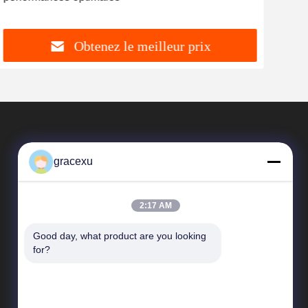
55C 
Obtenez le meilleur prix
gracexu
2:17 AM
Good day, what product are you looking 
Liens Rapides
for?
Profil d'entreprise
Visite d'usine