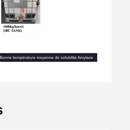
Bonne température moyenne de solubilité Amylase
s