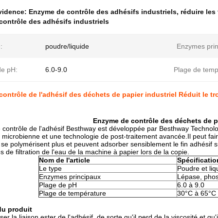
évidence:
Enzyme de contrôle des adhésifs industriels
,
réduire les
ontrôle des adhésifs industriels
:
poudre/liquide
Enzymes prin
de pH:
6.0-9.0
Plage de temp
ontrôle de l'adhésif des déchets de papier industriel Réduit le tr
Enzyme de contrôle des déchets de p
 contrôle de l'adhésif Besthway est développée par Besthway Technol
 microbienne et une technologie de post-traitement avancée.Il peut fai
e se polymérisent plus et peuvent adsorber sensiblement le fin adhésif 
 de filtration de l'eau de la machine à papier lors de la copie.
Nom de l'article
Spécificatio
Le type
Poudre et liq
Enzymes principaux
Lépase, phos
Plage de pH
6.0 à 9.0
Plage de température
30°C à 65°C
du produit
riser la liaison ester de l'adhésif, de sorte qu'il perd de la viscosité et q