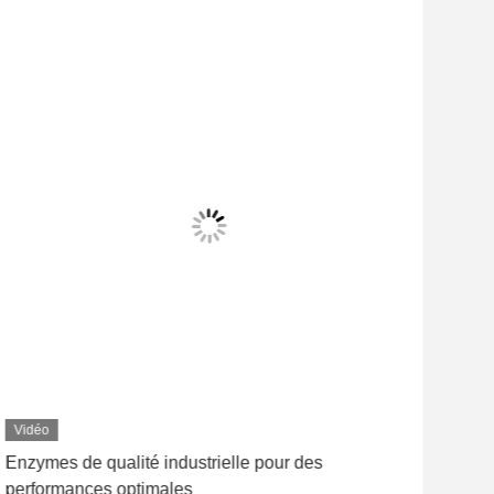
Vidéo
Enzymes de qualité industrielle pour des
Mul
performances optimales
rec