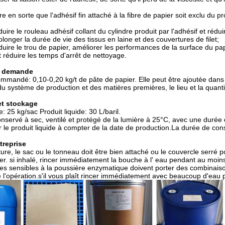
aire en sorte que l'adhésif fin attaché à la fibre de papier soit exclu du 
éduire le rouleau adhésif collant du cylindre produit par l'adhésif et rédui
rolonger la durée de vie des tissus en laine et des couvertures de filet;
éduire le trou de papier, améliorer les performances de la surface du pap
t réduire les temps d'arrêt de nettoyage.
e demande
mandé: 0,10-0,20 kg/t de pâte de papier. Elle peut être ajoutée dans l
du système de production et des matières premières, le lieu et la quant
et stockage
e: 25 kg/sac Produit liquide: 30 L/baril.
 conservé à sec, ventilé et protégé de la lumière à 25°C, avec une durée
 le produit liquide à compter de la date de production.La durée de con
treprise
ure, le sac ou le tonneau doit être bien attaché ou le couvercle serré po
er. si inhalé, rincer immédiatement la bouche à l' eau pendant au moin
s sensibles à la poussière enzymatique doivent porter des combinais
e l'opération.s'il vous plaît rincer immédiatement avec beaucoup d'ea