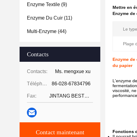
Enzyme Textile
(9)
Mettre en 
Enzyme de c
Enzyme Du Cuir
(11)
Le type
Multi-Enzyme
(44)
Plage 
Contacts
Enzyme de c
du papier
Contacts:
Ms. mengxue xu
L'enzyme de
Téléphone:
86-028-67834796
fermentation
viscosité, n
performances
Fax:
JINTANG BESTWAY TECHNOLOGY CO
Contact maintenant
Fonctions 
Il pourrait b