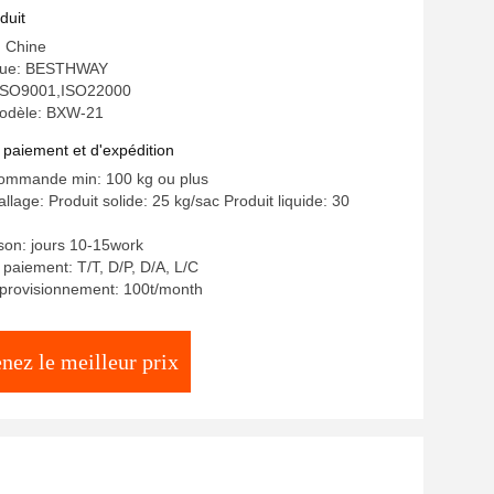
rmances de la surface du papier
duit
: Chine
que: BESTHWAY
: ISO9001,ISO22000
odèle: BXW-21
 paiement et d'expédition
commande min: 100 kg ou plus
llage: Produit solide: 25 kg/sac Produit liquide: 30
ison: jours 10-15work
 paiement: T/T, D/P, D/A, L/C
pprovisionnement: 100t/month
nez le meilleur prix