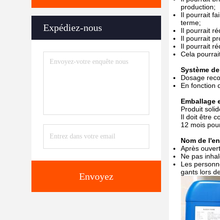
production;
Il pourrait f
terme;
Expédiez-nous
Il pourrait r
Il pourrait p
Il pourrait r
Cela pourrai
Système d
Dosage recom
En fonction 
Emballage 
Produit solid
Il doit être
12 mois pour
Nom de l'en
Après ouvert
Ne pas inhal
Les personne
gants lors d
Envoyez