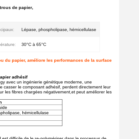
 trous de papier
,
cipaux:
Lépase, phospholipase, hémicellulase
érature:
30°C à 65°C
ou du papier, améliore les performances de la surface
apier adhésif
ogy avec un ingénierie génétique moderne, une
re casser le composant adhésif, perdent directement leur
sur les fibres chargées négativement,et peut améliorer les
n
uide
pholipase, hémicellulase
u'il est difficile de le re-polymériser dans le processus de