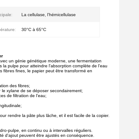
ipale:
La cellulase, l'hémicellulase
érature:
30°C à 65°C
er
vec un génie génétique moderne, une fermentation
s la pulpe pour atteindre l'absorption complète de l'eau
 fibres fines, le papier peut être transformé en
ation des fibres;
er le xylane de se déposer secondairement;
s de filtration de l'eau;
ngitudinale;
ur rendre la pâte plus lâche, et il est facile de la copier.
ro-pulpe, en continu ou à intervalles réguliers.
ité d'ajout peuvent être ajustés en conséquence.