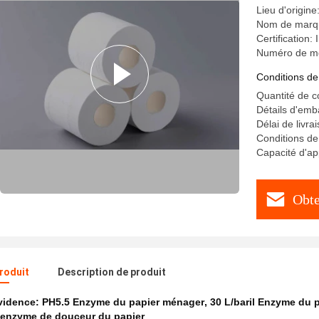
Lieu d'origine
Nom de mar
Certification
Numéro de m
Conditions de
Quantité de 
Détails d'emba
Délai de livra
Conditions de
Capacité d'a
Obte
produit
Description de produit
évidence:
PH5.5 Enzyme du papier ménager
,
30 L/baril Enzyme du 
' enzyme de douceur du papier