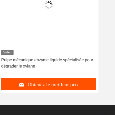
Vidéo
Vid
Pulpe mécanique enzyme liquide spécialisée pour
Enz
dégrader le xylane
Cell
Obtenez le meilleur prix