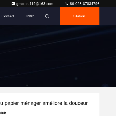
gracexu119@163.com
86-028-67834796
Contact
Citation
French
 papier ménager améliore la douceur
duit