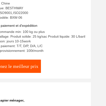
: Chine
que: BESTHWAY
: ISO9001,ISO22000
odèle: BXW-06
 paiement et d'expédition
commande min: 100 kg ou plus
llage: Produit solide: 25 kg/sac Produit liquide: 30 L/baril
ison: jours 10-15work
 paiement: T/T, D/P, D/A, L/C
pprovisionnement: 100t/month
nez le meilleur prix
papier ménager
,