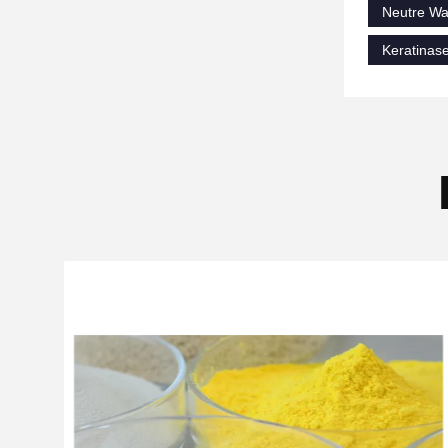
Neutre Wa
Keratinase