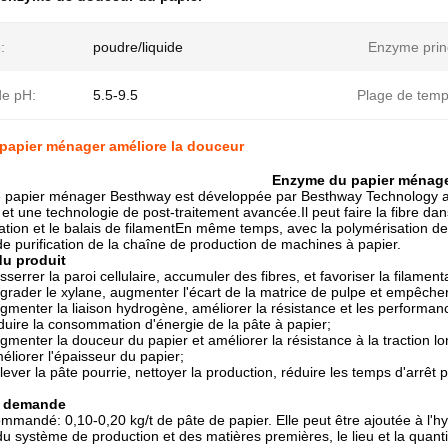
:
poudre/liquide
Enzyme princ
de pH:
5.5-9.5
Plage de temp
papier ménager améliore la douceur
Enzyme du papier ménag
 papier ménager Besthway est développée par Besthway Technology a
et une technologie de post-traitement avancée.Il peut faire la fibre dan
ication et le balais de filamentEn même temps, avec la polymérisation des
 de purification de la chaîne de production de machines à papier.
du produit
esserrer la paroi cellulaire, accumuler des fibres, et favoriser la filament
dégrader le xylane, augmenter l'écart de la matrice de pulpe et empêch
ugmenter la liaison hydrogène, améliorer la résistance et les performance
réduire la consommation d'énergie de la pâte à papier;
ugmenter la douceur du papier et améliorer la résistance à la traction lo
méliorer l'épaisseur du papier;
nlever la pâte pourrie, nettoyer la production, réduire les temps d'arrêt po
e demande
mandé: 0,10-0,20 kg/t de pâte de papier. Elle peut être ajoutée à l'hyd
du système de production et des matières premières, le lieu et la quant