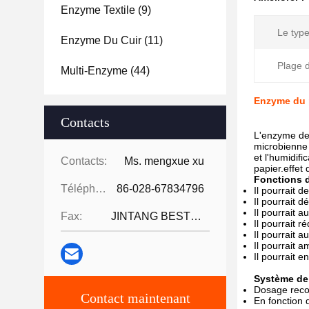
Enzyme Textile
(9)
Le type
Enzyme Du Cuir
(11)
Plage 
Multi-Enzyme
(44)
Enzyme du 
Contacts
L'enzyme de
microbienne 
et l'humidif
Contacts:
Ms. mengxue xu
papier.effet
Fonctions 
Téléphone:
86-028-67834796
Il pourrait d
Il pourrait 
Il pourrait a
Fax:
JINTANG BESTWAY TECHNOLOGY CO
Il pourrait 
Il pourrait a
Il pourrait a
Il pourrait e
Système d
Dosage recom
Contact maintenant
En fonction 