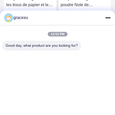
les trous de papier et le
poudre Note de
temps d'arrêt de nettoyage
classification de qualité
Plus de 45 minutes Temps
industrielle Évitez
gracexu
Obtenez le meilleur prix
Obtenez le meilleur prix
d'action
l'inhalation
12:52 PM
Good day, what product are you looking for?
Jintang Bestway Technology Co., Ltd.
gracexu119@163.com
86-028-67834796
1# bâtiment 18,24# rue Jinle, zone industrielle intensive
de Chengdu-Aba, zone de développement, Jintang,
Chengdu, Sichuan, Chine