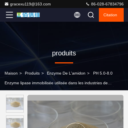
gracexu119@163.com
86-028-67834796
Citation
produits
Maison
>
Produits
>
Enzyme De L'amidon
>
PH 5.0-8.0
Enzyme lipase immobilisée utilisée dans les industries de
transformation du pétrole et de la graisse