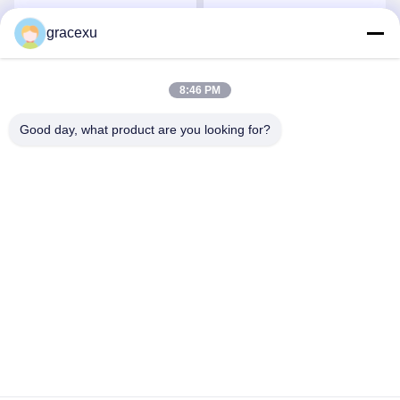
pH de 4,5 à 6,5 dans
Plage de pH 4,5-6,5 et
divers procédés de
Dose optimale déterminée
gracexu
Obtenez le meilleur prix
Obtenez le meilleur prix
fabrication
par expérience
8:46 PM
Good day, what product are you looking for?
Jintang Bestway Technology Co., Ltd.
gracexu119@163.com
86-028-67834796
1# bâtiment 18,24# rue Jinle, zone industrielle intensive
de Chengdu-Aba, zone de développement, Jintang,
Chengdu, Sichuan, Chine
Bonne qualité de la Chine Enzymes de qualité alimentaire