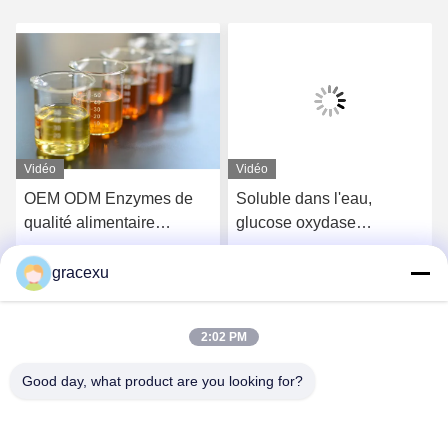
Vidéo
Vidéo
OEM ODM Enzymes de
Soluble dans l'eau,
qualité alimentaire
glucose oxydase
Catalase Improvisateur de
enzymes, anti
farine Agent de
brunissement
gracexu
Obtenez le meilleur prix
Obtenez le meilleur prix
relâchement
2:02 PM
Good day, what product are you looking for?
Jintang Bestway Technology Co., Ltd.