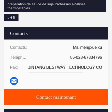
préparation de sauce de soja Protéases alcalines
thermostables
pH 5
Contacts
Contacts:
Ms. mengxue xu
Téléphone:
86-028-67834796
Fax:
JINTANG BESTWAY TECHNOLOGY CO
Contact maintenant