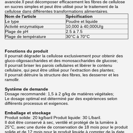
avancée.Il peut décomposer efficacement les fibres de cellulose
en sucres simples et peut être utilisé pour le traitement de la
cellulose dans différentes transformations alimentaires.
Nom de l'article
Spécification
Le type
Poudre et liquide
Activité enzymatique
10,000 à 40,000U/g
Plage de pH
2.5 à 7.5
Plage de température
30°C à 70°C
Fonctions du produit
Il pourrait dégrader la cellulose exclusivement pour obtenir des
gluco-oligosaccharides et des monosaccharides de glucose;
Il pourrait briser les parois cellulaires et libérer le contenu
cellulaire, qui peut être utilisé pour l'extraction des plantes;
Il pourrait détruire la structure des fibres, les desserrer et les
ramollir.
Système de demande
Dosage recommandé: 1,5 à 2 g/kg de matières végétales;
Le dosage optimal est déterminé par des expériences selon
différents processus et exigences.
Emballage et stockage
Produit solide: 20 kg/baril Produit liquide: 30 L/baril.
Il doit être conservé à sec, ventilé et protégé de la lumière à
25°C, avec une durée de conservation de 18 mois pour le produit
solide et de 12 mois pour le produit liquide à compter de la date